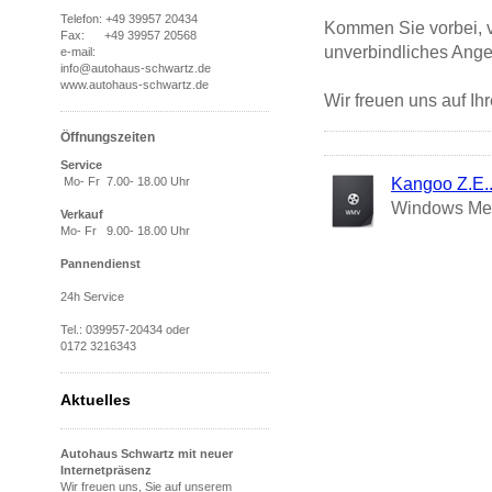
Telefon: +49 39957 20434
Kommen Sie vorbei, v
Fax: +49 39957 20568
unverbindliches Ange
e-mail:
info@autohaus-schwartz.de
www.autohaus-schwartz.de
Wir freuen uns auf Ih
Öffnungszeiten
Service
Mo- Fr 7.00- 18.00 Uhr
Kangoo Z.E
Windows Med
Verkauf
Mo- Fr 9.00- 18.00 Uhr
Pannendienst
24h Service
Tel.: 039957-20434 oder
0172 3216343
Aktuelles
Autohaus Schwartz mit
neuer
Internetpräsenz
Wir freuen uns, Sie auf unserem